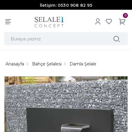
İletişim: 0530 908 82 95
0
Anasayfa
Bahçe Şelalesi
Damla Şelale