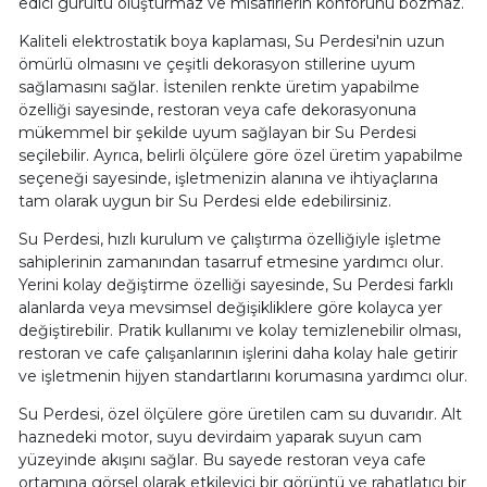
edici gürültü oluşturmaz ve misafirlerin konforunu bozmaz.
Kaliteli elektrostatik boya kaplaması, Su Perdesi'nin uzun
ömürlü olmasını ve çeşitli dekorasyon stillerine uyum
sağlamasını sağlar. İstenilen renkte üretim yapabilme
özelliği sayesinde, restoran veya cafe dekorasyonuna
mükemmel bir şekilde uyum sağlayan bir Su Perdesi
seçilebilir. Ayrıca, belirli ölçülere göre özel üretim yapabilme
seçeneği sayesinde, işletmenizin alanına ve ihtiyaçlarına
tam olarak uygun bir Su Perdesi elde edebilirsiniz.
Su Perdesi, hızlı kurulum ve çalıştırma özelliğiyle işletme
sahiplerinin zamanından tasarruf etmesine yardımcı olur.
Yerini kolay değiştirme özelliği sayesinde, Su Perdesi farklı
alanlarda veya mevsimsel değişikliklere göre kolayca yer
değiştirebilir. Pratik kullanımı ve kolay temizlenebilir olması,
restoran ve cafe çalışanlarının işlerini daha kolay hale getirir
ve işletmenin hijyen standartlarını korumasına yardımcı olur.
Su Perdesi, özel ölçülere göre üretilen cam su duvarıdır. Alt
haznedeki motor, suyu devirdaim yaparak suyun cam
yüzeyinde akışını sağlar. Bu sayede restoran veya cafe
ortamına görsel olarak etkileyici bir görüntü ve rahatlatıcı bir