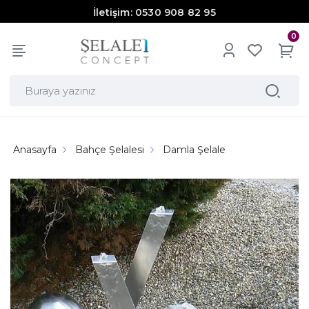
İletişim: 0530 908 82 95
0
Anasayfa
Bahçe Şelalesi
Damla Şelale