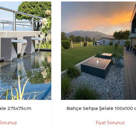
ale 275x75cm
Bahçe Sehpa Şelale 100x100
 Sorunuz
Fiyat Sorunuz