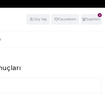
0
Giriş Yap
Favorilerim
Sepetim
i
nuçları