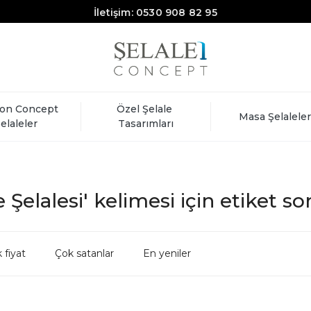
İletişim: 0530 908 82 95
on Concept 
Özel Şelale 
Masa Şelaleler
elaleler
Tasarımları
 Şelalesi' kelimesi için etiket so
 fiyat
Çok satanlar
En yeniler