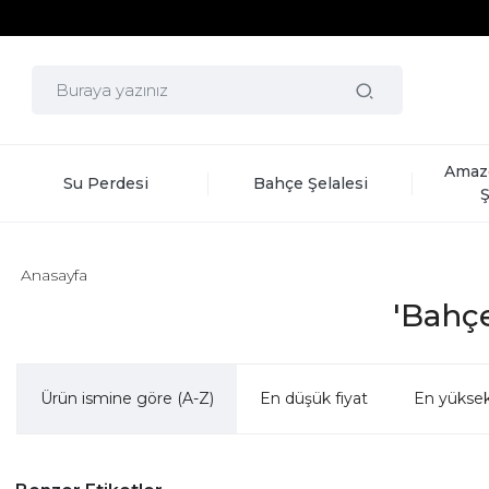
Amaz
Su Perdesi
Bahçe Şelalesi
Ş
Anasayfa
'Bahçe
Ürün ismine göre (A-Z)
En düşük fiyat
En yüksek