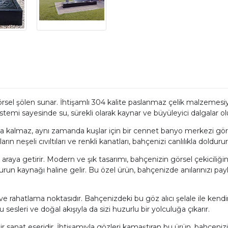
sel şölen sunar. İhtişamlı 304 kalite paslanmaz çelik malzemesiyle
im sistemi sayesinde su, sürekli olarak kaynar ve büyüleyici dalgala
lmaz, aynı zamanda kuşlar için bir cennet banyo merkezi görevi gö
n neşeli cıvıltıları ve renkli kanatları, bahçenizi canlılıkla dold
araya getirir. Modern ve şık tasarımı, bahçenizin görsel çekiciliği
huzurun kaynağı haline gelir. Bu özel ürün, bahçenizde anılarınızı p
 rahatlama noktasıdır. Bahçenizdeki bu göz alıcı şelale ile kendiniz
sesleri ve doğal akışıyla da sizi huzurlu bir yolculuğa çıkarır.
sanat eseridir. İhtişamıyla gözleri kamaştıran bu ürün, bahçenizin