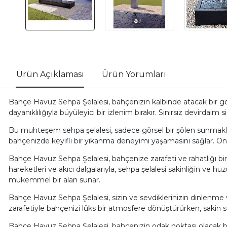
Ürün Açıklaması
Ürün Yorumları
Bahçe Havuz Sehpa Şelalesi, bahçenizin kalbinde atacak bir gör
dayanıklılığıyla büyüleyici bir izlenim bırakır. Sınırsız devirda
Bu muhteşem sehpa şelalesi, sadece görsel bir şölen sunmakla ka
bahçenizde keyifli bir yıkanma deneyimi yaşamasını sağlar. Onları
Bahçe Havuz Sehpa Şelalesi, bahçenize zarafeti ve rahatlığı bir 
hareketleri ve akıcı dalgalarıyla, sehpa şelalesi sakinliğin ve 
mükemmel bir alan sunar.
Bahçe Havuz Sehpa Şelalesi, sizin ve sevdiklerinizin dinlenme ve
zarafetiyle bahçenizi lüks bir atmosfere dönüştürürken, sakin su 
Bahçe Havuz Sehpa Şelalesi, bahçenizin odak noktası olacak bir 