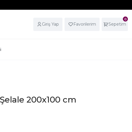
0
Giriş Yap
Favorilerim
Sepetim
i
Şelale 200x100 cm