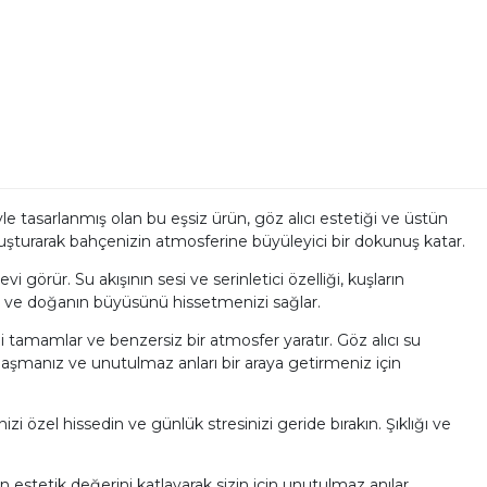
 tasarlanmış olan bu eşsiz ürün, göz alıcı estetiği ve üstün
r oluşturarak bahçenizin atmosferine büyüleyici bir dokunuş katar.
rür. Su akışının sesi ve serinletici özelliği, kuşların
urur ve doğanın büyüsünü hissetmenizi sağlar.
ni tamamlar ve benzersiz bir atmosfer yaratır. Göz alıcı su
aylaşmanız ve unutulmaz anları bir araya getirmeniz için
i özel hissedin ve günlük stresinizi geride bırakın. Şıklığı ve
 estetik değerini katlayarak sizin için unutulmaz anılar